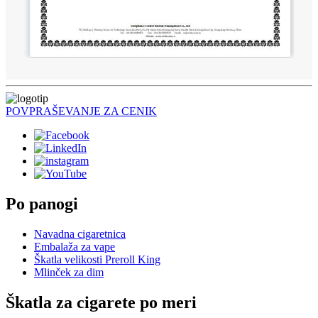
POVPRAŠEVANJE ZA CENIK
Po panogi
Navadna cigaretnica
Embalaža za vape
Škatla velikosti Preroll King
Mlinček za dim
Škatla za cigarete po meri