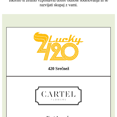
Iskreno si želimo vzpostaviti dobre odnose sodelovanja in se
razvijati skupaj z vami.
420 Srečnež