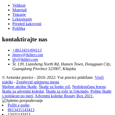
Velikost
Materiali
Tiskanje
Lektoriranje
Pregled kakovosti
Pošiljka
kontaktirajte nas
+8613431494113
jimmy@fuliter.com
lily@fuliter.com
Št. 139, Liansheng North Rd, Humen Town, Dongguan City,
Guangdong Province 523907, Kitajska
© Avtorske pravice - 2010–2022: Vse pravice pridržane.
Vroči
izdelki
-
Zemljevid spletnega mesta
Majhne akrilne škatle
,
Škatle za šopke rož
,
Nedokončana lesena
škatla za adventni koledar
,
Škatla za rože in čokolado
,
Poštne škatle
s potiskom po meri
,
Adventni koledar Beauty Box 2021
,
Pošlji e-pošto
8613431143413
13431143413