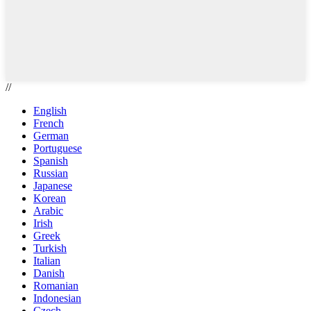
//
English
French
German
Portuguese
Spanish
Russian
Japanese
Korean
Arabic
Irish
Greek
Turkish
Italian
Danish
Romanian
Indonesian
Czech