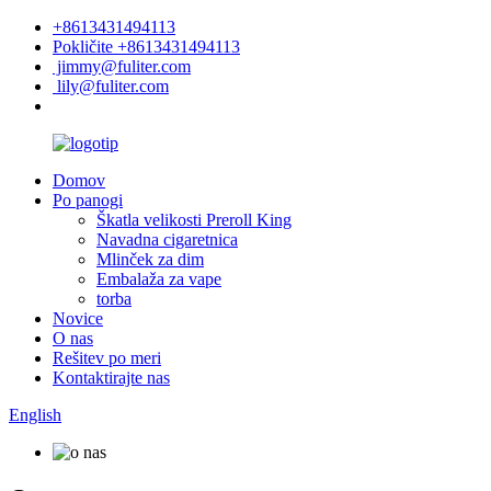
+8613431494113
Pokličite +8613431494113
jimmy@fuliter.com
lily@fuliter.com
Domov
Po panogi
Škatla velikosti Preroll King
Navadna cigaretnica
Mlinček za dim
Embalaža za vape
torba
Novice
O nas
Rešitev po meri
Kontaktirajte nas
English